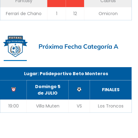
Fantasy
Cabras
Ferrari de Chano
1
12
Omicron
Próxima Fecha Categoría A
Lugar: Polideportivo Beto Monteros
Domingo 5
FINALES
de JULIO
19:00
Villa Muten
VS
Los Troncos