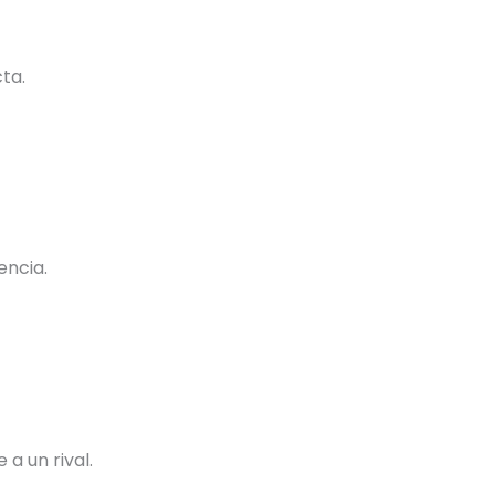
ta.
encia.
 a un rival.