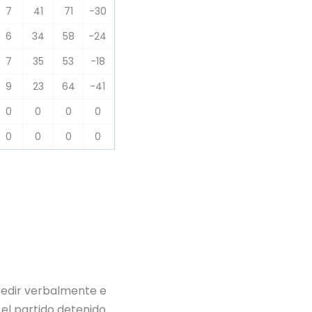
7
41
71
-30
6
34
58
-24
7
35
53
-18
9
23
64
-41
0
0
0
0
0
0
0
0
redir verbalmente e
e el partido detenido