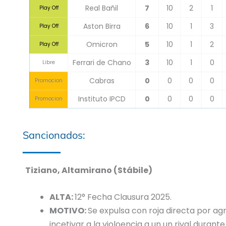
Real Bañil
7
10
2
1
Play Off
Aston Birra
6
10
1
3
Play Off
Omicron
5
10
1
2
Play Off
Ferrari de Chano
3
10
1
0
Libre
Cabras
0
0
0
0
Promocion
Instituto IPCD
0
0
0
0
Promocion
Sancionados:
Tiziano, Altamirano (Stábile)
ALTA:
12° Fecha Clausura 2025.
MOTIVO:
Se expulsa con roja directa por ag
incetivar a la violoencia a un un rival durant