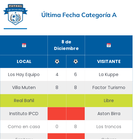
Última Fecha Categoría A
8 de
Diciembre
LOCAL
VISITANTE
Los Hay Equipo
4
6
La Kuppe
Villa Muten
8
8
Factor Turismo
Real Bañil
Libre
Instituto IPCD
Aston Birra
Como en casa
0
8
Los troncos