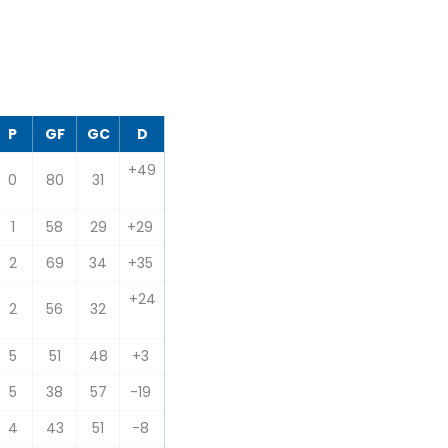
P
GF
GC
D
+49
0
80
31
1
58
29
+29
2
69
34
+35
+24
2
56
32
5
51
48
+3
5
38
57
-19
4
43
51
-8