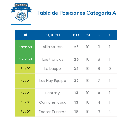
Tabla de Posiciones Categoría A
#
EQUIPO
Pts
PJ
G
E
Villa Muten
28
10
9
1
Semifinal
Los troncos
25
10
8
1
Semifinal
La Kuppe
24
10
8
0
Play Off
Los Hay Equipo
22
10
7
1
Play Off
Fantasy
13
10
4
1
Play Off
Como en casa
13
10
4
1
Play Off
Factor Turismo
12
10
3
3
Play Off