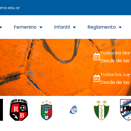
oma.edu.ar
Femenino
Infantil
Reglamento
Todos los Mar
Desde de las
Todos los Jue
Desde de las